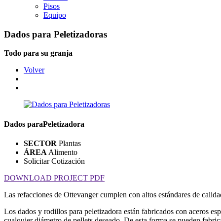
Pisos
Equipo
Dados para Peletizadoras
Todo para su granja
Volver
Dados para
Peletizadora
SECTOR
Plantas
ÁREA
Alimento
Solicitar Cotización
DOWNLOAD PROJECT PDF
Las refacciones de Ottevanger cumplen con altos estándares de calid
Los dados y rodillos para peletizadora están fabricados con aceros esp
cualquier diámetro de pellets deseado. De esta forma se pueden fabrica